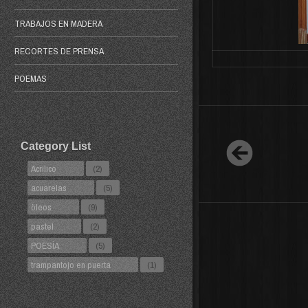
TRABAJOS EN MADERA
RECORTES DE PRENSA
POEMAS
Category List
Acrílico
(2)
acuarelas
(5)
öleos
(9)
pastel
(2)
POESÍA
(5)
trampantojo en puerta
(1)